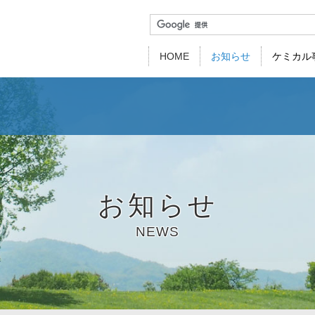
HOME
お知らせ
ケミカル
代表挨拶
会社概要
事業所紹介
関連
事業部紹介
新卒採用
経験者採用
製品一覧
用途・機能別
仕事を知る／社員を知
品質方針・環境
お知らせ
NEWS