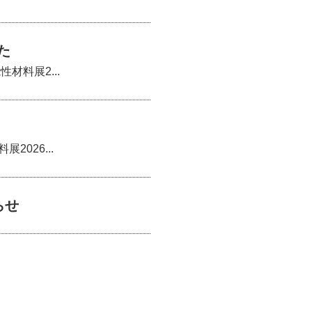
た
材料展2...
026...
らせ