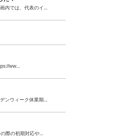
内では、代表のイ...
ww...
ンウィーク休業期...
際の初期対応や...