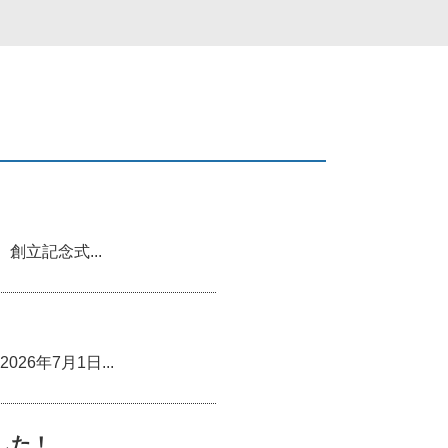
創立記念式...
年7月1日...
した！