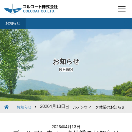
t
o
g
お知らせ
g
l
e
n
a
v
i
g
a
お知らせ
t
i
NEWS
o
n
2026
4月
13日
お知らせ
ゴールデンウィーク休業のお知らせ
2026年4月13日