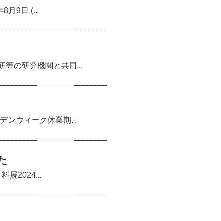
日 (...
の研究機関と共同...
ンウィーク休業期...
た
2024...