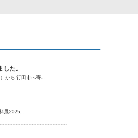
ました。
ら 行田市へ寄...
025...