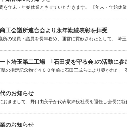
を年末・年始休業とさせていただきます。 【年末・年始休業期間】
商工会議所連合会より永年勤続表彰を拝受
工会議所の役員・議員を長年務め、運営に貢献されたとして、 埼玉県
ート埼玉第二工場 ｢石田堤を守る会｣の活動に参
）埼玉県の指定記念物で４００年前に石田三成らにより築かれた 「石
代のお知らせ
総会におきまして、野口由美子が代表取締役社長を退任し会長に就任
業のお知らせ