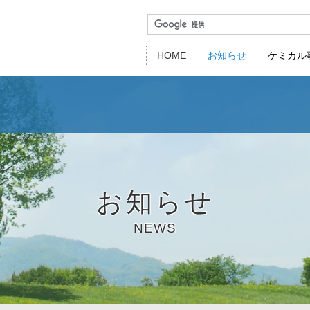
HOME
お知らせ
ケミカル
代表挨拶
会社概要
事業所紹介
関連
事業部紹介
新卒採用
経験者採用
製品一覧
用途・機能別
仕事を知る／社員を知
品質方針・環境
お知らせ
NEWS