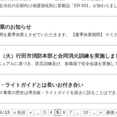
社の石材向け保護強化剤に新製品「ER-501」が加わりました。 
業のお知らせ
を夏季休業とさせていただきます。 【夏季休業期間】 ケミカル事
日（火）行田市消防本部と合同消火訓練を実施しま
ニュアルに基づき、防災訓練及び、各職場で安全会議を実施してお
・ライトガイドとは長いお付き合い
事業の歴史は導光板・ライトガイドを抜きに語ることはできません。
5 / 13
« 先頭
«
...
3
4
5
6
7
...
10
...
»
最後 