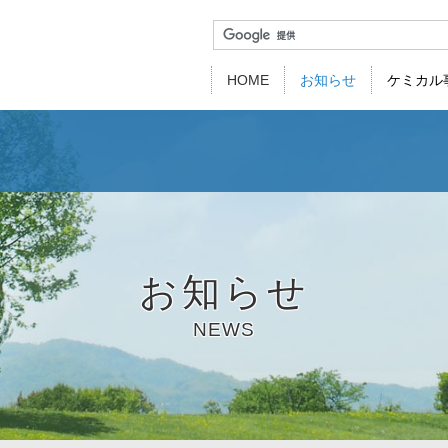
HOME
お知らせ
ケミカル
代表挨拶
会社概要
事業所紹介
関連
事業部紹介
新卒採用
経験者採用
製品一覧
用途・機能別
仕事を知る／社員を知
品質方針・環境
お知らせ
NEWS