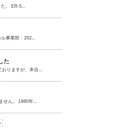
ER-5...
業部：202...
した
りますが、本合...
 1980年...
»