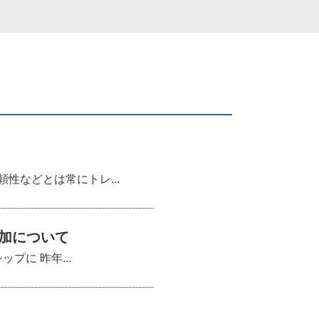
などとは常にトレ...
加について
プに 昨年...