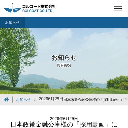
t
o
g
お知らせ
g
l
e
n
a
v
i
g
お知らせ
a
t
NEWS
i
o
n
2026
6月
29日
お知らせ
日本政策金融公庫様の「採用動画」に
2026年6月29日
日本政策金融公庫様の「採用動画」に