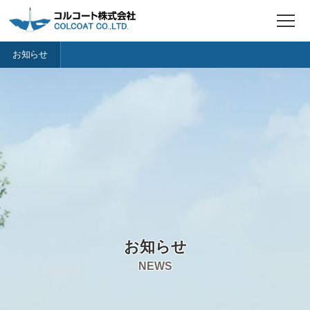
t
o
g
お知らせ
g
l
e
n
a
v
i
g
a
t
i
o
n
お知らせ
NEWS