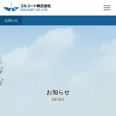
t
o
g
お知らせ
g
l
e
n
a
v
i
g
a
t
i
o
n
お知らせ
NEWS