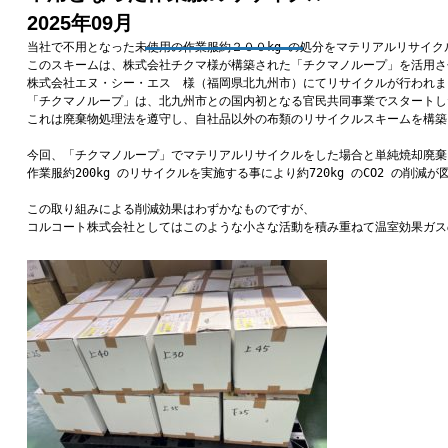
2025年09月
当社で不用となった未使用の作業服約２００kg の処分をマテリアルリサイク
このスキームは、株式会社チクマ様が構築された「チクマノループ」を活用さ
株式会社エヌ・シー・エス　様（福岡県北九州市）にてリサイクルが行われまし
「チクマノループ」は、北九州市との国内初となる官民共同事業でスタートし
これは廃棄物処理法を遵守し、自社品以外の布類のリサイクルスキームを構築
今回、「チクマノループ」でマテリアルリサイクルをした場合と単純焼却廃棄
作業服約200kg のリサイクルを実施する事により約720kg のCO2 の削減が
この取り組みによる削減効果はわずかなものですが、

コルコート株式会社としてはこのような小さな活動を積み重ねて温室効果ガス