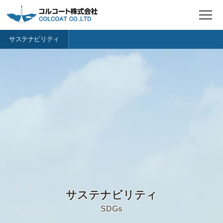
t
o
g
サステナビリティ
g
l
e
n
a
v
i
g
a
t
i
o
n
サステナビリティ
SDGs