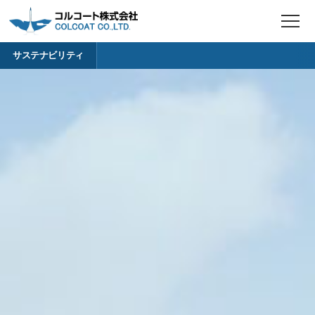
t
o
g
サステナビリティ
g
l
e
n
a
v
i
g
a
t
i
o
n