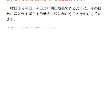
昨日より今日、今日より明日成長できるように、今の自
分に満足せず腐らず自分の目標に向かうことを心がけてい
ます。
今後の、抱負をお聞かせください。
営業は売上と利益を伸ばすことが第一の目標ですから、
それに少しでも貢献できるようにお客様に満足を提供し信
頼関係を築いていきたいと思います。
採用情報
仕事を知る・社員を知る
ケミカル事業部 営業
ケミカル事業
企業情報
採用情報