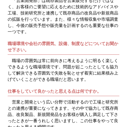
「営業開発部」は既存製品を営業販売するだけではな
く、お客様のご要望に応えるために技術的なアドバイスや
工場、技術研究所と連携して既存商品の改良品や新規商品
の拡販を行っています。また、様々な情報収集や市場調査
し、今後の販売予想や販売量を計画するのも重要な仕事の
一つです。
職場環境や会社の雰囲気、設備、制度などについてお聞か
せ下さい。
職場の雰囲気は常に前向きに考えるように明るく楽しく
できるような職場環境です。問題が起こったとしても協力
して解決できる雰囲気で失敗を恥とせず着実に結果積み上
げていくことができる職場だと思います。
仕事をしていて良かったと思える点は何ですか。
営業と開発という広い分野で活動するので工場と研究所
との連携が重要になってきます。その中で協力して既存商
品、改良製品、新規開発品をお客様が購入し満足して下さ
ったときが一番うれしく思いますし、この仕事をやって良
かったと思える瞬間です。