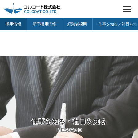
t
o
g
採用情報
新卒採用情報
経験者採用
仕事を知る／社員を知
g
l
e
n
a
v
i
g
a
t
i
o
n
仕事を知る・社員を知る
MESSAGE