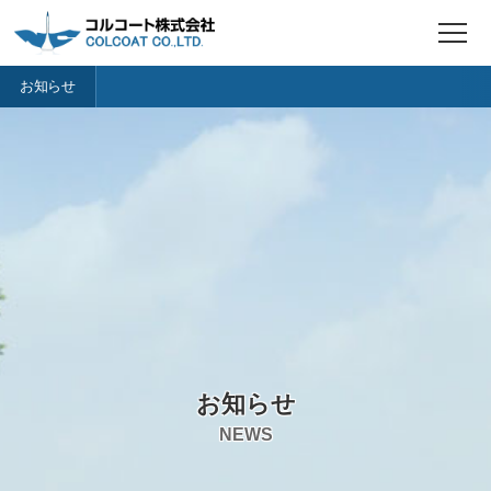
t
o
g
お知らせ
g
l
e
n
a
v
i
g
a
t
i
o
n
お知らせ
NEWS