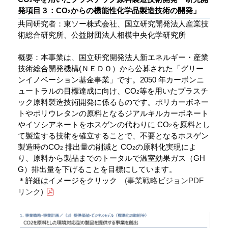
2
発項目３：CO
からの機能性化学品製造技術の開発」
2
共同研究者：東ソー株式会社、国立研究開発法人産業技
術総合研究所、公益財団法人相模中央化学研究所
概要：本事業は、国立研究開発法人新エネルギー・産業
技術総合開発機構(ＮＥＤＯ）から公募された「グリー
ンイノベーション基金事業」です。2050 年カーボンニ
ュートラルの目標達成に向け、CO
等を用いたプラスチ
2
ック原料製造技術開発に係るものです。ポリカーボネー
トやポリウレタンの原料となるジアルキルカーボネート
やイソシアネートをホスゲンの代わりに CO
を原料とし
2
て製造する技術を確立することで、不要となるホスゲン
製造時のCO
排出量の削減と CO
の原料化実現によ
2
2
り、原料から製品までのトータルで温室効果ガス（GH
G）排出量を下げることを目標にしています。
＊詳細はイメージをクリック
(事業戦略ビジョンPDF
リンク)