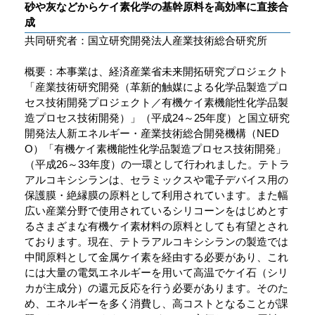
砂や灰などからケイ素化学の基幹原料を高効率に直接合
成
共同研究者：国立研究開発法人産業技術総合研究所
概要：本事業は、経済産業省未来開拓研究プロジェクト
「産業技術研究開発（革新的触媒による化学品製造プロ
セス技術開発プロジェクト／有機ケイ素機能性化学品製
造プロセス技術開発）」（平成24～25年度）と国立研究
開発法人新エネルギー・産業技術総合開発機構（NED
O）「有機ケイ素機能性化学品製造プロセス技術開発」
（平成26～33年度）の一環として行われました。テトラ
アルコキシシランは、セラミックスや電子デバイス用の
保護膜・絶縁膜の原料として利用されています。また幅
広い産業分野で使用されているシリコーンをはじめとす
るさまざまな有機ケイ素材料の原料としても有望とされ
ております。現在、テトラアルコキシシランの製造では
中間原料として金属ケイ素を経由する必要があり、これ
には大量の電気エネルギーを用いて高温でケイ石（シリ
カが主成分）の還元反応を行う必要があります。そのた
め、エネルギーを多く消費し、高コストとなることが課