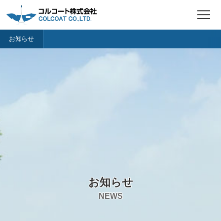
t
o
g
お知らせ
g
l
e
n
a
v
i
g
a
t
i
o
n
お知らせ
NEWS