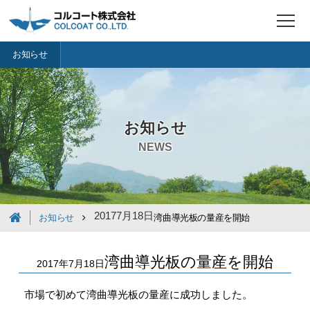
t
o
g
お知らせ
g
l
e
n
a
v
i
お知らせ
g
a
NEWS
t
i
o
n
2017
7月
18日
お知らせ
湾曲導光板の量産を開始
湾曲導光板の量産を開始
2017年7月18日
市場で初めて湾曲導光板の量産に成功しました。