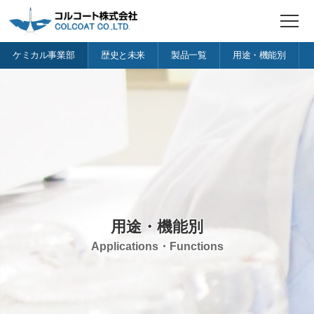
t
o
g
ケミカル事業部
歴史と未来
製品一覧
用途・機能別
g
l
e
n
a
v
i
g
a
t
i
o
n
用途・機能別
Applications・Functions